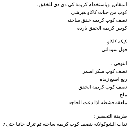
:
المقادير وباستخدام كريمة كي دي دي للخفق
كوب
من
حبات
كاكاو
هيرشي
نصف
كوب
كريمه خفق
ساخنه
كوبين
كريمه
الخفق
بارده
كيكة
كاكاو
فول
سوداني
:
التوفي
نصف
كوب
سكر
اسمر
ربع
اصبع
زبده
نصف
كوب
كريمة
الخفق
ملح
ملعقة
قشطه
اذا
دعت
الحاجه
:
التحضير
طريقة
تذاب
الشوكولاته
بنصف
كوب
كريمه
ساخنه
ثم
تترك
جانبا
حتى
ت