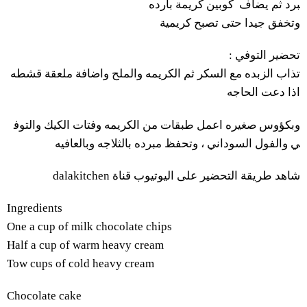
برد
ثم يضاف
كوبين
كريمة
بارده
وتخفق
جيدا
حتى
تصبح
كريمية
:
التوفي
تحضير
تذاب
الزبده
مع
السكر
ثم
الكريمه
والملح
واضافة
ملعقة
قشطه
اذا
دعت
الحاجه
وبكؤوس
صغيره
اعمل
طبقات
من
الكريمه
وفتات
الكيك
والتوف
وبالعافيه
بالثلاجه
مبرده
وتحفظ
،
السوداني
والفول
ي
dalakitchen
قناة
اليوتيوب
على
التحضير
طريقة
شاهد
Ingredients
One a cup of milk chocolate chips
Half a cup of warm heavy cream
Tow cups of cold heavy cream
Chocolate cake