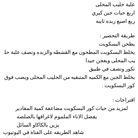
علبة
حليب
المحلى
اربع
حبات
جبن
كيري
ربع
اصبع
زبده
ثايبه
:
التحضير
طريقة
يطحن
البسكويت
يخلط
البسكويت
المطحون
مع
القشطه
والزبده
ونصف
علبة
حل
يب
المحلى
ويعجن
جيدا
تكور
وتصف
في
طبيق
يخلط
الجبن
مع
الكميه
المتبقيه
من
الحليب
المحلى
ويصب
فوق
.
البسكويت
كور
:
اقتراحات
لمزيد
من
حبات
كور
البسكويت
مضاعفة
كمية
المقادير
يفضل
الاناء
الملموم
لاغراقها
بالصلصه
يزين
بالكاكاو
السائل
شاهد الطريقه على القناة في اليوتيوب