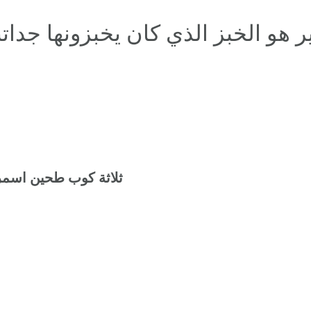
 هو الخبز الذي كان يخبزونها جداتنا
ثلاثة كوب طحين اسمر ( البر ) وزياده ملعقه