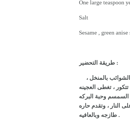
One large teaspoon y
Salt
Sesame , green anise 
طريقة التحضير :
يوضع التمر بالماء ثم يمرد التمر بالاصابع مردا جيدا ، ثم يصفى الخليط من الشوائب بالمنخل ،
تتكور ، تغطى العجينه
 السمسم وحبة البركه
ى النار ، وتقدم حاره
طازجه وبالعافيه .