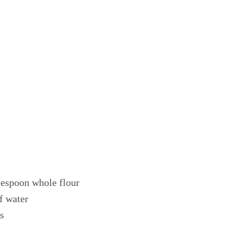
lespoon whole flour
f water
s