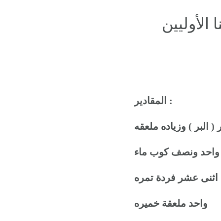
 الأوليين
المقادير :
واحد ونصف
كوب ماء
اثنى عشر فردة تمره
واحد ملعقة خميره