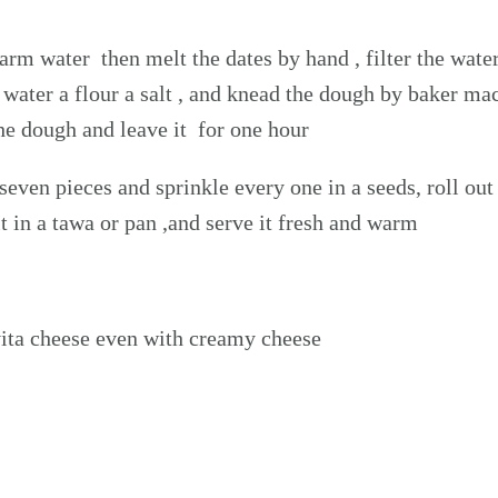
warm water then melt the dates by hand , filter the wate
s water a flour a salt , and knead the dough by baker ma
the dough and leave it for one hour
seven pieces and sprinkle every one in a seeds, roll ou
it in a tawa or pan ,and serve it fresh and warm
a vita cheese even with creamy cheese