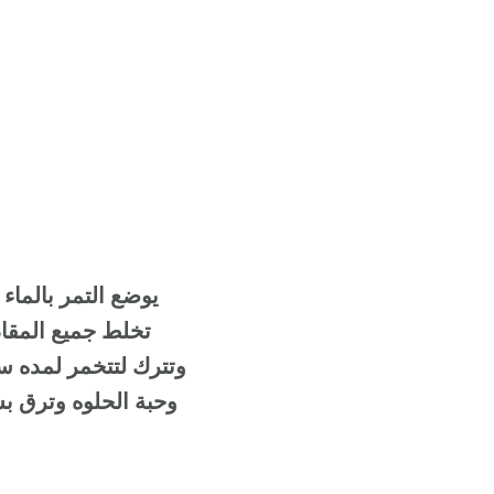
تخلط جميع المقادي
وتترك لتتخمر لمده س
وحبة الحلوه وترق بش