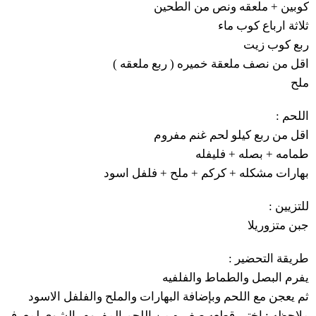
طحين
ال
من
ونص
ملعقه
+
كوبين
ثلاثة
ارباع
كوب
ماء
ربع
كوب
زيت
)
ملعقه
ربع
(
خميره
ملعقة
نصف
من
اقل
ملح
:
اللحم
اقل
من
ربع
كيلو
لحم
غنم
مفروم
فليفله
+
بصله
+
طمامه
اسود
فلفل
+
ملح
+
كركم
+
مشكله
بهارات
:
للتزيين
جبن
متزوريلا
:
التحضير
طريقة
يفرم
البصل
والطماط
والفلفيه
ثم
يعجن
مع
اللحم
وبإضافة
البهارات
والملح
والفلفل
الاسود
لمعرف
بالشوي
المفروم
اللحم
من
صغيره
قطعه
اختبر
:
ملاحظه