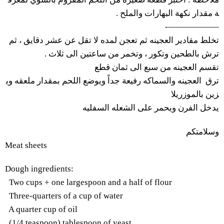
.
والملح
البهارات
نكهة
مقدار
ة
——————-
ثم
،
دقايق
عشر
عن
تقل
لا
لمده
تعجن
ثم
العجينه
مقادير
تخلط
.
ثلاث
الى
ساعتين
من
وتخمر
،
وتكور
بالطحين
ترش
تقسم
العجينه
من
سبع
الى
ثمان
قطع
ترق
العجينه
والسماكه
رفيعة
جداً
ويوضع
اللحم
بمقدار
ملعقه
وي
زين
بالموزريلا
يدخل
الفرن
ويحمر
على
الشعله
السفليه
وسلامتكم
Meat sheets
Dough ingredients
:
Two cups + one largespoon and a half of flour
Three-quarters of a cup of water
A quarter cup of oil
(
1/4 teaspoon
)
tablespoon of yeast