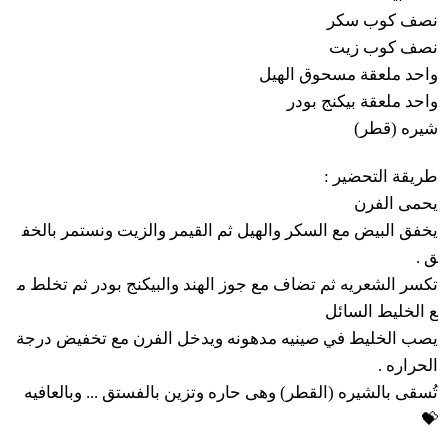
نصف
كوب
سكر
نصف
كوب
زيت
واحد
ملعقة
مسحوق
الهيل
واحد
ملعقة
بيكنج
بودر
قطر)
(
شيره
:
التحضير
طريقة
يحمى
الفرن
يخفق
البيض
مع
السكر
والهيل
ثم
القيمر
والزيت
ونستمر
بالخف
.
ق
تكسر
الشعريه
ثم
تضاف
مع
جوز
الهند
والبيكنج
بودر
ثم
تخلط
م
ع
الخليط
السائل
يصب
الخليط
في
صينيه
مدهونه
ويدخل
الفرن
مع
تخفيض
درجة
.
الحراره
وبالعافيه
...
بالفستق
وتزين
حاره
وهى
القطر)
(
بالشيره
تُسقى
💝